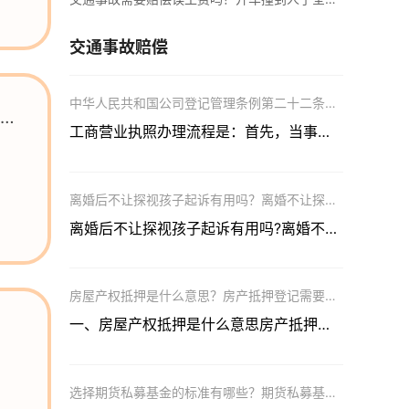
缴纳养老保险的比例是多少？养老保险金是不可以取出的吗？-当前动态
一、企业养老保险可以取出来吗一般情况下，养老保险金是不可以取出
交通事故赔偿
中华人民共和国公司登记管理条例第二十二条是什么？公司申请登记的经营范围是什么？
的
工商营业执照办理流程是：首先，当事人应当申请名称预先核准。然后
离婚后不让探视孩子起诉有用吗？离婚不让探视孩子负法律责任吗？
离婚后不让探视孩子起诉有用吗?离婚不让探视孩子起诉有用。探视是一
房屋产权抵押是什么意思？房产抵押登记需要多久？
一、房屋产权抵押是什么意思房产抵押的意思是指产权所有人以房契作...
选择期货私募基金的标准有哪些？期货私募基金的类型有哪些？