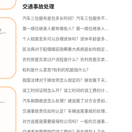
交通事故处理
选择期货私募基金的标准有哪些？期货私募基金的类型有哪些？
汽车三包服务是包多长时间？汽车三包服务不适用的情况有哪些？
一、如何选择期货私募基金选择期货私募基金的条件如下：1 收益率。...
第一顺位继承人都有哪些人？第一顺位继承人平分吗？
定
个人档案丢失可以办理退休吗？退休年龄是多少？
检车超期多久有罚款？车辆年检过期如何处罚？
民法典对于配偶婚前隐瞒重大疾病是如何规定的？法律禁止结婚的疾病有哪些？
一、检车超期多久有罚款超过年审期限10日内不用罚款，之后一年内补...
农村房屋买卖过户流程是什么？农村房屋买卖有效必须符合哪四个条件？
权利是什么意思?权利的机能指什么?
车祸受伤对方全责不赔偿怎么办？交通事故的损害赔偿多久能收到？
我国法律对于嫁妆师怎么规定的？嫁妆属于夫妻共同财产吗？
一、不服交通事故责任认定多久可以起诉不服交通事故责任认定随时可...
误工时间证明怎么开？误工时间的误工费的计算方式是什么？
讼
汽车剐蹭痕迹怎么处理？被追尾了对方全责如何赔偿？
房子抵押贷款逾期了暂时还不上怎么办？房子抵押贷款逾期的后果是什么？
交通事故责任如何认定？车辆追尾事故的处理措施是什么？
一、房子抵押贷款逾期了暂时还不上怎么办房子抵押贷款逾期了暂时还
对方追尾我需要报保险公司吗？一般的交通事故案件多久可以结案？
交通事故需要赔偿误工费吗？开车撞到人了全责保险公司怎么赔？