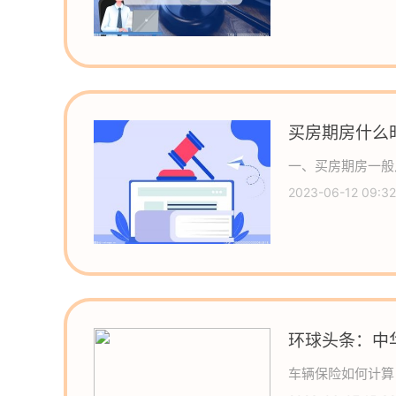
买房期房什么
态
一、买房期房一般
2023-06-12 09:32
环球头条：中
通事故社会救
车辆保险如何计算