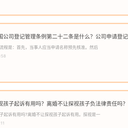
国公司登记管理条例第二十二条是什么？公司申请登记
么？
流程是：首先，当事人应当申请名称预先核准。然后
:58
视孩子起诉有用吗？离婚不让探视孩子负法律责任吗？
子起诉有用吗?离婚不让探视孩子起诉有用。探视是一
:11