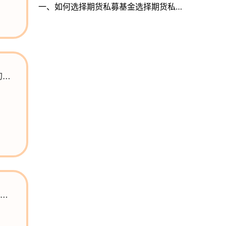
一、如何选择期货私募基金选择期货私募基金的条件如下：1 收益率。...
检车超期多久有罚款？车辆年检过期如何处罚？
一、检车超期多久有罚款超过年审期限10日内不用罚款，之后一年内补...
动
车祸受伤对方全责不赔偿怎么办？交通事故的损害赔偿多久能收到？
一、不服交通事故责任认定多久可以起诉不服交通事故责任认定随时可...
房子抵押贷款逾期了暂时还不上怎么办？房子抵押贷款逾期的后果是什么？
一、房子抵押贷款逾期了暂时还不上怎么办房子抵押贷款逾期了暂时还
交
缴纳养老保险的比例是多少？养老保险金是不可以取出的吗？-当前动态
一、企业养老保险可以取出来吗一般情况下，养老保险金是不可以取出