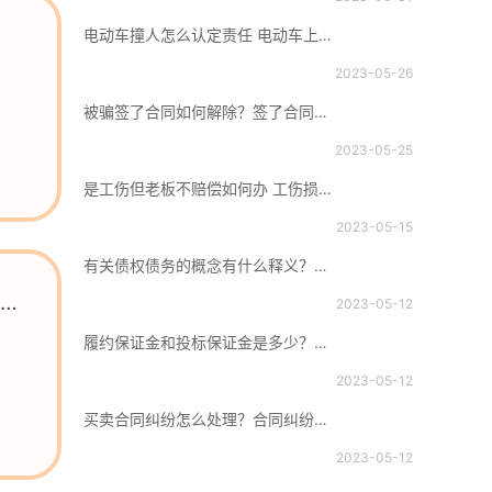
电动车撞人怎么认定责任 电动车上牌照需要什么手续？
2023-05-26
被骗签了合同如何解除？签了合同不想干了要付违约金吗？
2023-05-25
是工伤但老板不赔偿如何办 工伤损害赔偿金怎么计算？
2023-05-15
有关债权债务的概念有什么释义？如何理解债权债务？
什
2023-05-12
履约保证金和投标保证金是多少？投标有效期是从投标人提交投标文件截止日起计算的吗？
2023-05-12
买卖合同纠纷怎么处理？合同纠纷诉讼解决时要注意什么问题？
2023-05-12