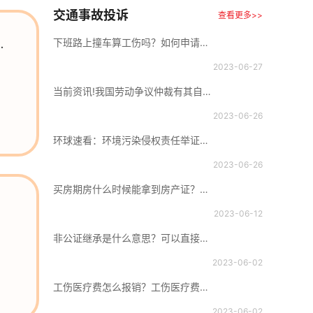
交通事故投诉
查看更多>>
动
下班路上撞车算工伤吗？如何申请工伤赔偿？_天天快播报
2023-06-27
当前资讯!我国劳动争议仲裁有其自身的优势有哪些？在我国法律规定中劳动仲裁管用吗？
2023-06-26
环球速看：环境污染侵权责任举证责任是什么？环境污染损害赔偿诉讼时效
2023-06-26
买房期房什么时候能拿到房产证？办理房产证的条件是什么？ 天天动态
2023-06-12
非公证继承是什么意思？可以直接办理继承手续吗？
2023-06-02
工伤医疗费怎么报销？工伤医疗费报销后归个人还是公司？
2023-06-02