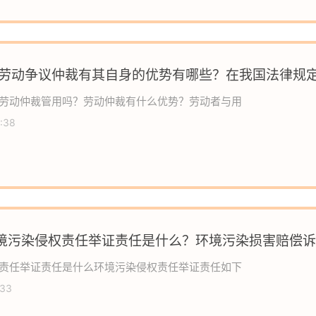
国劳动争议仲裁有其自身的优势有哪些？在我国法律规
用吗？
劳动仲裁管用吗？劳动仲裁有什么优势？劳动者与用
:38
境污染侵权责任举证责任是什么？环境污染损害赔偿诉
责任举证责任是什么环境污染侵权责任举证责任如下
:33