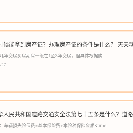
时候能拿到房产证？办理房产证的条件是什么？ 天天
几年交房买房期房一般在1至3年交房，但具体根据购
:27
华人民共和国道路交通安全法第七十五条是什么？道路
助基金包含哪些内容？
：车辆损失险保费=基本保险费+本险种保险金额&time