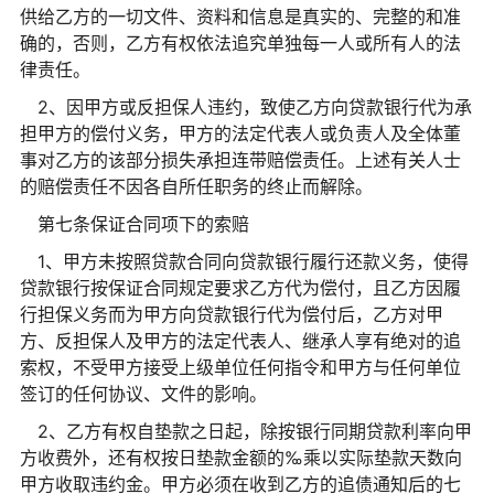
供给乙方的一切文件、资料和信息是真实的、完整的和准
确的，否则，乙方有权依法追究单独每一人或所有人的法
律责任。
2、因甲方或反担保人违约，致使乙方向贷款银行代为承
担甲方的偿付义务，甲方的法定代表人或负责人及全体董
事对乙方的该部分损失承担连带赔偿责任。上述有关人士
的赔偿责任不因各自所任职务的终止而解除。
第七条保证合同项下的索赔
1、甲方未按照贷款合同向贷款银行履行还款义务，使得
贷款银行按保证合同规定要求乙方代为偿付，且乙方因履
行担保义务而为甲方向贷款银行代为偿付后，乙方对甲
方、反担保人及甲方的法定代表人、继承人享有绝对的追
索权，不受甲方接受上级单位任何指令和甲方与任何单位
签订的任何协议、文件的影响。
2、乙方有权自垫款之日起，除按银行同期贷款利率向甲
方收费外，还有权按日垫款金额的‰乘以实际垫款天数向
甲方收取违约金。甲方必须在收到乙方的追债通知后的七