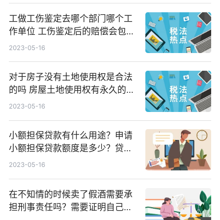
工做工伤鉴定去哪个部门哪个工
作单位 工伤鉴定后的赔偿会包括
哪些？
2023-05-16
对于房子没有土地使用权是合法
的吗 房屋土地使用权有永久的
吗？
2023-05-16
小额担保贷款有什么用途？申请
小额担保贷款额度是多少？贷款
期限有多长？
2023-05-16
在不知情的时候卖了假酒需要承
担刑事责任吗？需要证明自己也
是假酒的受害者吗？