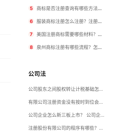
要求？商标转让所需时间是多久？
5
商标是否注册查询有哪些方法？
有哪些步骤？
6
服装商标注册怎么注册？注册商
标流程有哪些？
7
美国注册商标需要哪些材料？美
国商标办理流程有哪些？
8
泉州商标注册有哪些流程？怎么
注册吗？
公司法
公司股东之间股权转让计税基础怎么
确认？公司股东之间的股权转让要符
有限公司注册资金没有按时到位会怎
合什么要件？
么样？股份有限公司设立的注册条件
公司企业怎么新三板上市？ 公司企
业新三板上市的流程
注册股份有限公司的程序有哪些？注