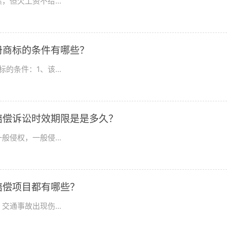
但欠工资不给...
册商标的条件有哪些？
条件：1、该...
赔偿诉讼时效期限是是多久？
侵权，一般侵...
赔偿项目都有哪些？
通事故出现伤...