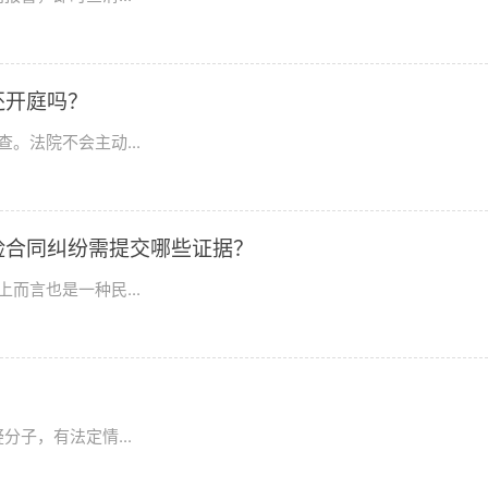
还开庭吗？
。法院不会主动...
险合同纠纷需提交哪些证据？
而言也是一种民...
子，有法定情...