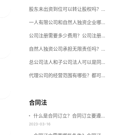
册股份有限公司需要提交哪些材料？
股东未出资到位可以转让股权吗？股
东未出资到位能否分红？
一人有限公司和自然人独资企业哪个
好？一人公司设立条件有哪些？
公司注册需要多少费用？公司注册需
要准备什么材料？
自然人独资公司承担无限责任吗？有
限责任公司与有限责任公司的区别
总公司法人和子公司法人可以是同一
个人吗？总公司更名分公司需要更改
代理公司的经营范围有哪些？都可以
吗？
代理哪些？
合同法
什么是合同订立？合同订立要遵守
什么原则？订立方式有哪些？
2023-03-16