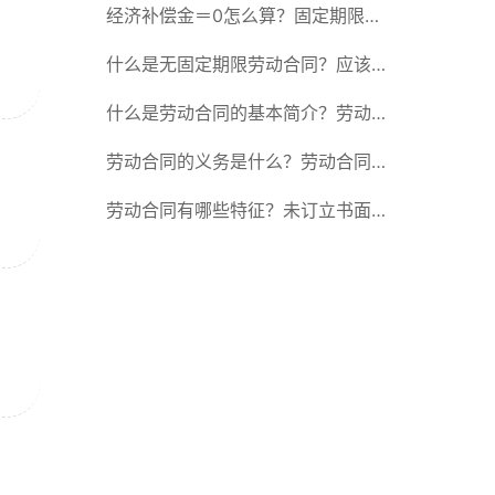
除合同的15种情形
经济补偿金＝0怎么算？固定期限劳
动合同又称什么？
什么是无固定期限劳动合同？应该怎
么解除或终止劳动合同？
什么是劳动合同的基本简介？劳动合
同的形式
劳动合同的义务是什么？劳动合同应
具备哪些条款？
劳动合同有哪些特征？未订立书面劳
动合同的法律后果