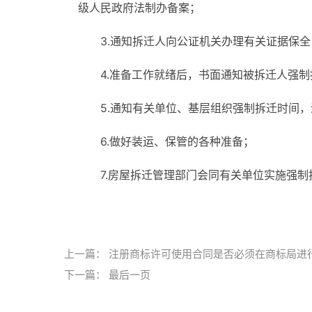
级人民政府法制办备案；
3.通知拆迁人向公证机关办理有关证据保全
4.准备工作就绪后，书面通知被拆迁人强
5.通知有关单位、基层组织强制拆迁时间
6.做好装运、保管的各种准备；
7.房屋拆迁管理部门会同有关单位实施强制
标签：
强行拆迁
拆迁程序
拆迁公告
拆迁举报
上一篇：
注册商标许可使用合同是否必须在商标局进
下一篇：
最后一页