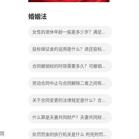
15037178970
婚姻法
女性的退休年龄一般是多少岁？满足什
么条件可以提前退休？
投标保证金的运用是什么？退还投标保
证金有哪些具体规定？
合同撤销权的时效需要多久？可撤销合
同中的撤销权应该怎么行使？
劳动合同中止与合同解除二者之间有什
么不同？具体区别表现有哪些？
关于合同变更的法律规定是什么？合同
变更相关法律法规有哪些？
什么算是夫妻共同财产？夫妻共同财产
离婚怎么分配？
同
处罚罚金的执行机关是什么 判完刑罚金