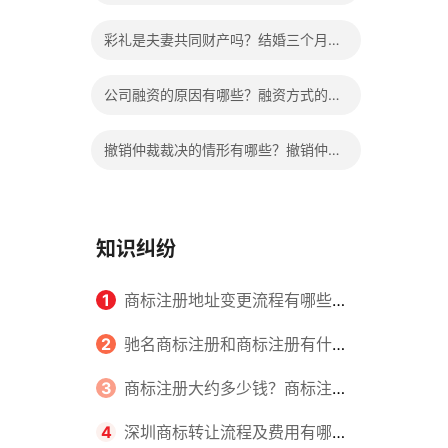
不交会给减刑吗？
彩礼是夫妻共同财产吗？结婚三个月离
婚彩礼退多少？
公司融资的原因有哪些？融资方式的种
类有哪些？
撤销仲裁裁决的情形有哪些？撤销仲裁
裁决的条件是什么？
知识纠纷
1
商标注册地址变更流程有哪些？
怎么提交申请书件？
2
驰名商标注册和商标注册有什么
区别？
3
商标注册大约多少钱？商标注册
查询的方式有哪些？
4
深圳商标转让流程及费用有哪些