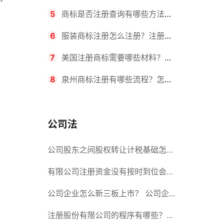
要求？商标转让所需时间是多久？
5
商标是否注册查询有哪些方法？
：
有哪些步骤？
6
服装商标注册怎么注册？注册商
标流程有哪些？
7
美国注册商标需要哪些材料？美
国商标办理流程有哪些？
8
泉州商标注册有哪些流程？怎么
注册吗？
公司法
公司股东之间股权转让计税基础怎么
确认？公司股东之间的股权转让要符
有限公司注册资金没有按时到位会怎
合什么要件？
么样？股份有限公司设立的注册条件
公司企业怎么新三板上市？ 公司企
业新三板上市的流程
注册股份有限公司的程序有哪些？注