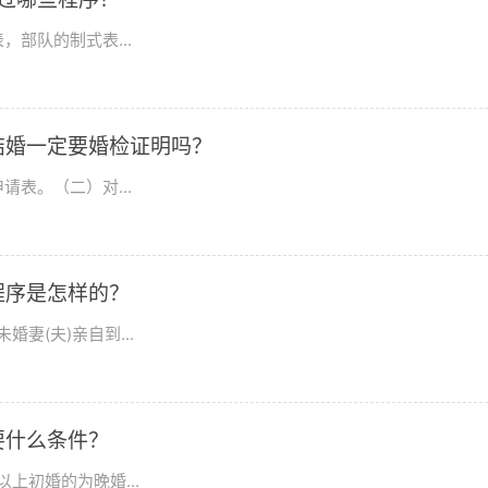
部队的制式表...
结婚一定要婚检证明吗？
表。（二）对...
程序是怎样的？
妻(夫)亲自到...
要什么条件？
上初婚的为晚婚...