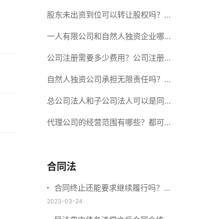
册股份有限公司需要提交哪些材料？
股东未出资到位可以转让股权吗？股
东未出资到位能否分红？
一人有限公司和自然人独资企业哪个
好？一人公司设立条件有哪些？
公司注册需要多少费用？公司注册需
要准备什么材料？
自然人独资公司承担无限责任吗？有
限责任公司与有限责任公司的区别
总公司法人和子公司法人可以是同一
个人吗？总公司更名分公司需要更改
代理公司的经营范围有哪些？都可以
吗？
代理哪些？
合同法
合同终止还能要求继续履行吗？合
同继续履行条件有哪些？
2023-03-24