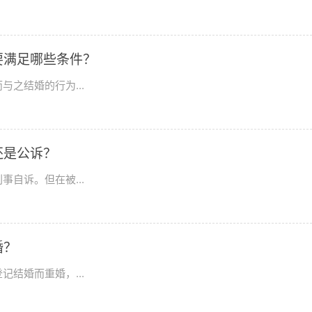
要满足哪些条件？
之结婚的行为...
还是公诉？
自诉。但在被...
婚？
结婚而重婚，...