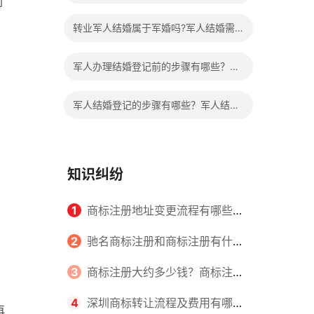
刑
婚一定要婚检证明吗？
转业军人结婚属于军婚吗?军人结婚需
要经过哪些程序？
军人办理结婚登记前的步骤有哪些？部
队结婚一定要婚检证明吗？
军人结婚登记的步骤有哪些？军人结婚
的程序是怎样的？
知识纠纷
1
商标注册地址变更流程有哪些？
怎么提交申请书件？
2
驰名商标注册和商标注册有什么
区别？
3
商标注册大约多少钱？商标注册
查询的方式有哪些？
4
深圳商标转让流程及费用有哪些
再