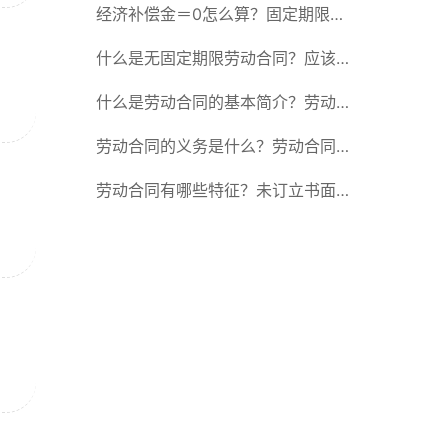
除合同的15种情形
经济补偿金＝0怎么算？固定期限劳
动合同又称什么？
什么是无固定期限劳动合同？应该怎
么解除或终止劳动合同？
什么是劳动合同的基本简介？劳动合
同的形式
劳动合同的义务是什么？劳动合同应
具备哪些条款？
劳动合同有哪些特征？未订立书面劳
动合同的法律后果