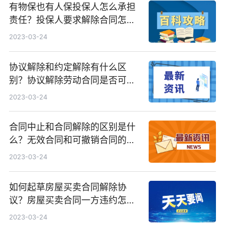
有物保也有人保投保人怎么承担
责任？投保人要求解除合同怎么
办？
2023-03-24
协议解除和约定解除有什么区
别？协议解除劳动合同是否可以
领失业金？
2023-03-24
合同中止和合同解除的区别是什
么？无效合同和可撤销合同的区
别有哪些？
2023-03-24
如何起草房屋买卖合同解除协
议？房屋买卖合同一方违约怎么
办？
2023-03-24