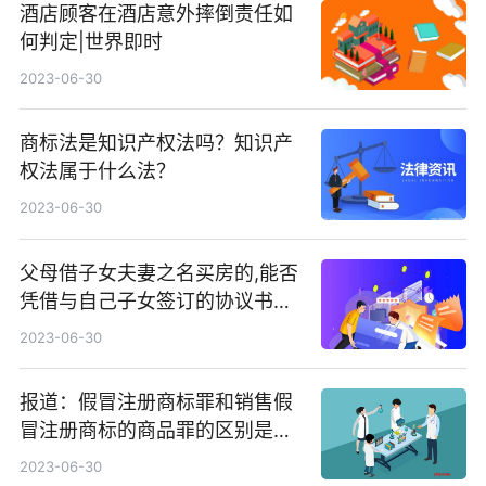
酒店顾客在酒店意外摔倒责任如
何判定|世界即时
2023-06-30
商标法是知识产权法吗？知识产
权法属于什么法？
2023-06-30
父母借子女夫妻之名买房的,能否
凭借与自己子女签订的协议书确
认存在借名买房关系?|焦点短讯
2023-06-30
报道：假冒注册商标罪和销售假
冒注册商标的商品罪的区别是什
么？新刑法销售假冒注册商标的
2023-06-30