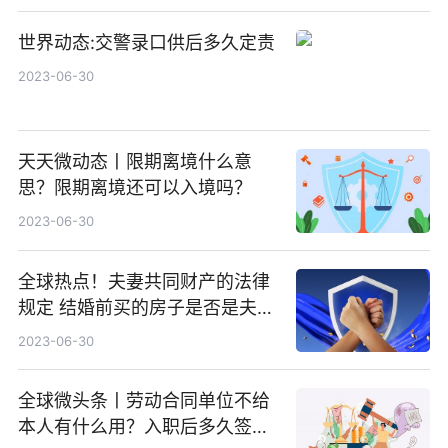
世界动态:交警录口供后多久定责
2023-06-30
天天微动态丨限期离境什么意
思？限期离境还可以入境吗？
2023-06-30
全球热点！夫妻共同财产的法律
规定 结婚前买的房子是否是夫妻
共同财产？
2023-06-30
全球微头条丨劳动合同单位不给
本人有什么用？入职后多久签订