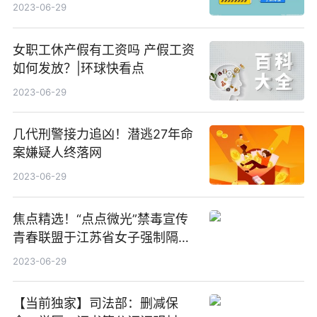
2023-06-29
女职工休产假有工资吗 产假工资
如何发放？|环球快看点
2023-06-29
几代刑警接力追凶！潜逃27年命
案嫌疑人终落网
2023-06-29
焦点精选！“点点微光”禁毒宣传
青春联盟于江苏省女子强制隔离
戒毒所成立！
2023-06-29
【当前独家】司法部：删减保