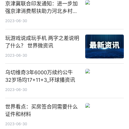
京津冀联合印发通知：进一步加
强京津消费帮扶助力河北乡村振
兴|环球视点
2023-06-30
玩游戏说成玩手机 两字之差说明
了什么？ 世界微资讯
2023-06-30
乌切维奇3年6000万续约公牛
32岁场均17+11+3_环球播资讯
2023-06-30
世界看点：买房签合同需要什么
证件和材料
2023-06-30