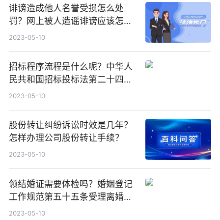
诽谤造成他人名誉受损怎么处
罚？网上被人造谣诽谤应该怎么
办？
2023-05-10
招标程序流程是什么呢？中华人
民共和国招标投标法第二十四条
内容
2023-05-10
股份转让纠纷诉讼时效是几年？
怎样办理公司股份转让手续？
2023-05-10
领结婚证需要体检吗？婚姻登记
工作规范第五十五条受理离婚登
记申请的条件是什么？
2023-05-10