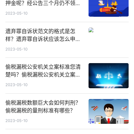
押金呢？经公告三个月仍不领取
的会如何处理扣留的车辆？
2023-05-10
遗弃罪自诉状范文的格式是怎
样？遗弃罪自诉状应该怎么申请
吗？
2023-05-10
偷税漏税公安机关立案标准您清
楚吗？偷税漏税公安机关立案情
形有哪些？
2023-05-10
偷税漏税数额巨大会如何判刑？
偷税漏税的量刑标准有哪些？
2023-05-10