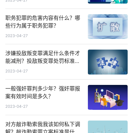
2023-04-27
职务犯罪的危害内容有什么？哪
些行为属于职务犯罪？
2023-04-27
涉嫌投敌叛变罪满足什么条件才
能减刑？投敌叛变罪处罚标准是
怎么规定的？
2023-04-27
一般强奸罪判多少年？强奸罪报
案有效时间是多久？
2023-04-27
对方敲诈勒索我我该如何私下调
解？敲诈勒索罪立案标准是什