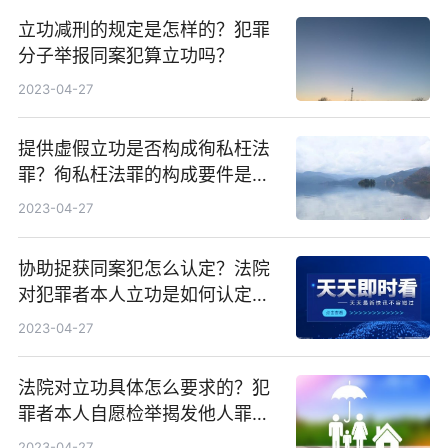
立功减刑的规定是怎样的？犯罪
分子举报同案犯算立功吗？
2023-04-27
提供虚假立功是否构成徇私枉法
罪？徇私枉法罪的构成要件是什
么？
2023-04-27
协助捉获同案犯怎么认定？法院
对犯罪者本人立功是如何认定
的？
2023-04-27
法院对立功具体怎么要求的？犯
罪者本人自愿检举揭发他人罪行
会怎样？
2023-04-27