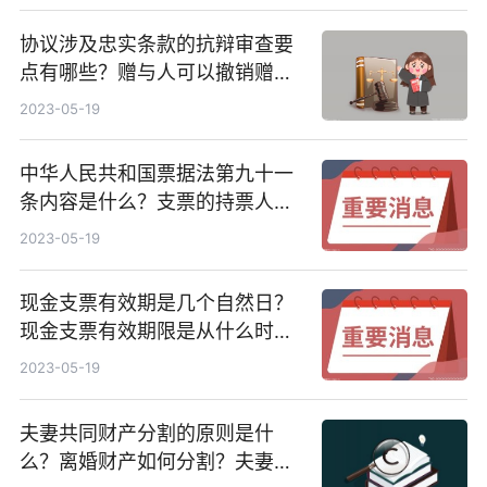
协议涉及忠实条款的抗辩审查要
点有哪些？赠与人可以撤销赠与
吗？
2023-05-19
中华人民共和国票据法第九十一
条内容是什么？支票的持票人应
当自出票日起几日内提示付款？
2023-05-19
现金支票有效期是几个自然日？
现金支票有效期限是从什么时候
开始算起的？
2023-05-19
夫妻共同财产分割的原则是什
么？离婚财产如何分割？夫妻共